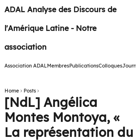
ADAL Analyse des Discours de
l'Amérique Latine - Notre
association
Association ADAL
Membres
Publications
Colloques
Journé
Home
Posts
[NdL] Angélica
Montes Montoya, «
La représentation du