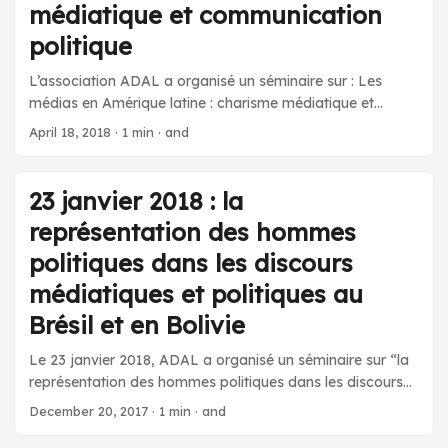
médiatique et communication
politique
L’association ADAL a organisé un séminaire sur : Les
médias en Amérique latine : charisme médiatique et
communication politique, le jeudi 3 mai 2018 à l’Institut
April 18, 2018
·
1 min
·
and
des Amériques. À cette occasion, nous avons eu le plaisir
d’accueillir deux intervenants : Darío Rodríguez (CREDA –
Paris 3 Sorbonne Nouvelle) : « La construction du
23 janvier 2018 : la
“charisme médiatique”. Le cas de Carlos Menem (1989-
représentation des hommes
1999) en Argentine » Ivan Schuliaquer (CONICET –
Universidad Nacional de General Sarmiento) : « Les
politiques dans les discours
gouvernements de gauche et les grands groupes
médiatiques et politiques au
médiatiques nationaux en Amérique du Sud. Les cas de
Brésil et en Bolivie
l’Argentine (2003-2015), la Bolivie (2006-2015) et
l’Uruguay (2005-2015) » Résumés ici.
Le 23 janvier 2018, ADAL a organisé un séminaire sur “la
représentation des hommes politiques dans les discours
médiatiques et politiques au Brésil et en Bolivie”, à
December 20, 2017
·
1 min
·
and
l’Institut des Amériques. Intervenantes : Luzmara Curcino