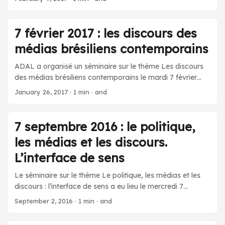
représentation que la presse donne des différents
Segovia Lacoste (Université de Concepción, Chili) : Le «
participants du conflit. Le corpus est composé d’articles
conflit mapuche » dans la presse écrite chilienne. Une
de presse parus dans les quotidiens El Mercurio et La
approche discursive. Résumé. Affiche de l’événement
7 février 2017 : les discours des
Tercera, entre mars 2014 et janvier 2017. ...
médias brésiliens contemporains
ADAL a organisé un séminaire sur le thème Les discours
des médias brésiliens contemporains le mardi 7 février
2017, à l’Institut des Amériques. Intervenant-e-s : Carlos
January 26, 2017
·
1 min
·
and
Piovezani (Universidade Federal de São Carlos) : La
parole publique populaire dans les médias brésiliens
Denise Leppos (Universidade Federal de São Carlos) : Les
7 septembre 2016 : le politique,
répercutions médiatiques de la censure pendant la
les médias et les discours.
Dictature militaire au Brésil Diane Paludetto (Universidade
Federal de São Carlos) : Les discours des médias
L’interface de sens
brésiliens sur le travail domestique Résumés de la séance
Le séminaire sur le thème Le politique, les médias et les
qui s’est déroulée en français et en portugais.
discours : l’interface de sens a eu lieu le mercredi 7
septembre 2016 à l’Institut des Amériques. Intervenantes
September 2, 2016
·
1 min
·
and
: Liz Fere (Cemti – Université Paris VIII) : Le charisme en
politique, l’identification discursive avec les classes