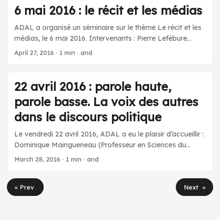
populaires et le reflet des médias brésiliens. Résumé.
6 mai 2016 : le récit et les médias
Maria da Glória Corrêa Di Fanti (Pontifícia Universidade
Católica do Rio Grande do Sul) : A política brasileira em
ADAL a organisé un séminaire sur le thème Le récit et les
redes (sociais) de sentidos: produção, circulação e
médias, le 6 mai 2016. Intervenants : Pierre Lefébure
recepção de discursos intolerantes. Résumé. Séance en
(Université Paris 13 / Laboratoire Communication et
April 27, 2016
·
1 min
·
and
français et en portugais.
Politique – IRISSO) : Les enjeux d’analyse des discours
médiatiques en campagne électorale. Erica Guevara
(Université Paris 8 / CERI) : Efficacité de l’implicite et de
22 avril 2016 : parole haute,
l’équivoque dans la construction des récits mobilisateurs :
parole basse. La voix des autres
le cas des militants pour la cause des médias en
Amérique latine. Résumé de ces interventions: ici.
dans le discours politique
Le vendredi 22 avril 2016, ADAL a eu le plaisir d’accueillir :
Dominique Maingueneau (Professeur en Sciences du
Langage – Université Paris-Sorbonne – Paris IV) pour une
March 28, 2016
·
1 min
·
and
conférence intitulée : « Parole haute, parole basse : la voix
des autres dans le discours politique » Résumé : Il est bien
« Prev
Next »
connu que la parole politique est foncièrement
polyphonique, que le locuteur doit constamment se
légitimer en faisant entendre d’autres voix dans la sienne.