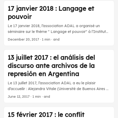
(UFSCar – São Paulo – Brésil) : « Médias et politique au
Brésil : des présidents en tant que lecteurs » Maísa Ramos
17 janvier 2018 : Langage et
Pereira (UFSCar – São Paulo – Brésil / EHESS) : «
pouvoir
Companheiro Presidente et Hermano Presidente : sur les
manifestations du commandement politique en Amérique
Le 17 janvier 2018, l’association ADAL a organisé un
latine » Résumés.
séminaire sur le thème " Langage et pouvoir" à l’Institut
des Amériques. Intervenantes : Liz Feré (université Paris 8
December 20, 2017
·
1 min
·
and
– CEMTI) : « Le langage et les relations de pouvoir :
l’altérité entre “blanchité” et “négritude” brésiliennes »
Veronika Zagyi (université Paris 8 et Institut Eötvös
13 juillet 2017 : el análisis del
Loránd) : « La technique en tant que marqueur d’autorité
discurso ante archivos de la
dans le discours journalistique en ligne. Réflexions sur les
apports d’une conception simondonienne de la technique
represión en Argentina
pour une analyse du discours » Résumés de la séance.
Le 13 juillet 2017, l’association ADAL a eu le plaisir
d’accueilir : Alejandra Vitale (Université de Buenos Aires –
Organisation Ibéro-américaine de Rhétorique) pour une
June 12, 2017
·
1 min
·
and
conférence intitulée El análisis del discurso ante archivos
de la represión en Argentina (Resumen).
15 février 2017 : le conflit