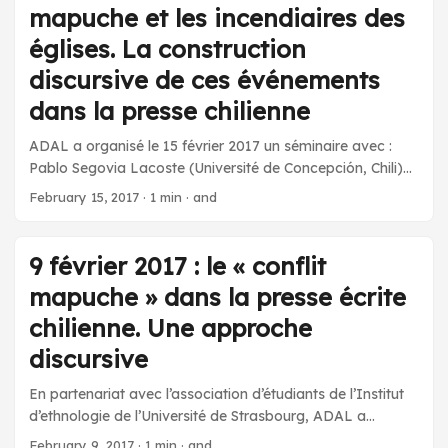
mapuche et les incendiaires des
églises. La construction
discursive de ces événements
dans la presse chilienne
ADAL a organisé le 15 février 2017 un séminaire avec :
Pablo Segovia Lacoste (Université de Concepción, Chili)
pour une conférence sur le thème Le conflit mapuche et
February 15, 2017
·
1 min
·
and
les incendiaires des églises : la construction discursive de
ces événements dans la presse chilienne depuis une
approche discursive Résumé de l’intervention : Ce travail
9 février 2017 : le « conflit
analyse la construction discursive des événements du
mapuche » dans la presse écrite
conflit mapuche et les incendiaires des églises dans la
presse chilienne dans le cadre d’une perspective française
chilienne. Une approche
d’analyse du discours. Dans un premier temps, on étudie
discursive
l’origine historique de ce qu’on appelle le conflit mapuche
et les incendiaires des églises. Ensuite, on revient sur la
En partenariat avec l’association d’étudiants de l’Institut
construction discursive de ces événements et leurs
d’ethnologie de l’Université de Strasbourg, ADAL a
conséquences au niveau social, avant de se centrer sur la
organisé le 9 février 2017 une conférence avec : Pablo
February 9, 2017
·
1 min
·
and