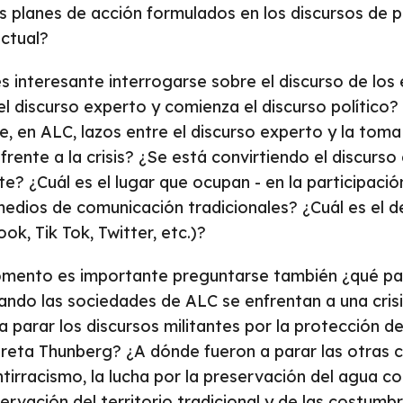
 planes de acción formulados en los discursos de p
ctual?
es interesante interrogarse sobre el discurso de los
l discurso experto y comienza el discurso político?
 en ALC, lazos entre el discurso experto y la toma
rente a la crisis? ¿Se está convirtiendo el discurso
te? ¿Cuál es el lugar que ocupan - en la participaci
medios de comunicación tradicionales? ¿Cuál es el d
k, Tik Tok, Twitter, etc.)?
omento es importante preguntarse también ¿qué pa
ndo las sociedades de ALC se enfrentan a una cris
 parar los discursos militantes por la protección d
Greta Thunberg? ¿A dónde fueron a parar las otras 
antirracismo, la lucha por la preservación del agua 
ervación del territorio tradicional y de las costumbr