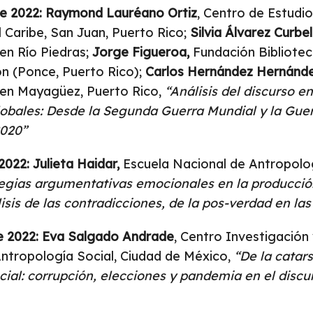
de 2022: Raymond Lauréano Ortiz
, Centro de Estudi
l Caribe, San Juan, Puerto Rico;
Silvia Álvarez Curbe
en Río Piedras;
Jorge Figueroa,
Fundación Bibliotec
n (Ponce, Puerto Rico);
Carlos Hernández Hernánde
 en Mayagüez, Puerto Rico,
“Análisis del discurso e
globales: Desde la Segunda Guerra Mundial y la Guerr
2020”
 2022: Julieta Haidar,
Escuela Nacional de Antropolog
tegias argumentativas emocionales en la producció
lisis de las contradicciones, de la pos-verdad en las
e 2022: Eva Salgado Andrade
, Centro Investigación
ntropología Social, Ciudad de México,
“De la catars
cial: corrupción, elecciones y pandemia en el discu