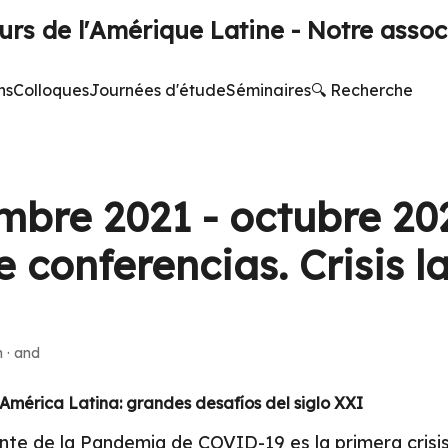
rs de l'Amérique Latine - Notre assoc
ns
Colloques
Journées d'étude
Séminaires
🔍 Recherche
mbre 2021 - octubre 202
e conferencias. Crisis l
n
·
and
e América Latina: grandes desafíos del siglo XXI
tante de la Pandemia de COVID-19 es la primera crisis