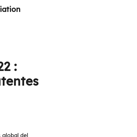
iation
2 :
atentes
 global del