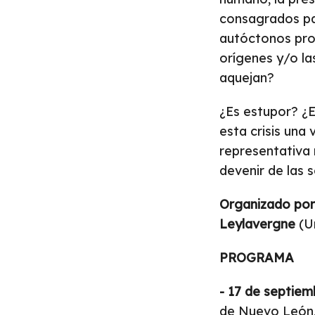
consagrados pat
autóctonos pro
orígenes y/o las
aquejan?
¿Es estupor? ¿E
esta crisis una
representativa 
devenir de las 
Organizado por
Leylavergne
(Un
PROGRAMA
- 17 de septiem
de Nuevo León