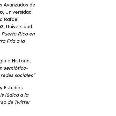
os Avanzados de
lo
, Universidad
a Rafael
z,
Universidad
n Puerto Rico en
a Fría a la
ía e Historia,
n semiótico-
 redes sociales”
 y Estudios
is lúdica a la
rso de Twitter