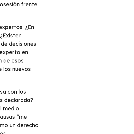
osesión frente
 expertos. ¿En
 ¿Existen
 de decisiones
 experto en
ón de esos
e los nuevos
sa con los
is declarada?
el medio
causas “me
como un derecho
es –