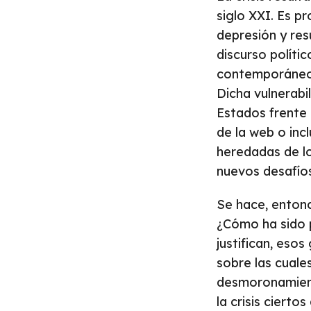
siglo XXI. Es p
depresión y res
discurso polític
contemporáneo y
Dicha vulnerab
Estados frente 
de la web o incl
heredadas de lo
nuevos desafíos
Se hace, entonc
¿Cómo ha sido p
justifican, eso
sobre las cuale
desmoronamiento
la crisis cier