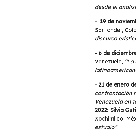
desde el análisi
- 19 de noviem
Santander, Col
discurso erístic
- 6 de diciembr
Venezuela,
“La 
latinoamericano
- 21 de enero de
confrontación r
Venezuela en to
2022:
Silvia Gut
Xochimilco, Mé
estudio”