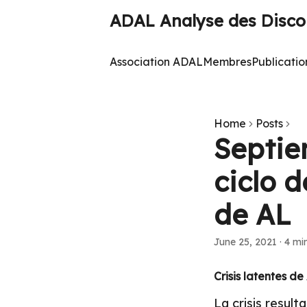
ADAL Analyse des Discou
Association ADAL
Membres
Publicatio
Home
Posts
Septie
ciclo d
de AL
June 25, 2021
·
4 mi
Crisis latentes d
La crisis resul