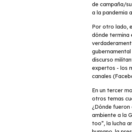
de campaña/sus
a la pandemia a
Por otro lado, 
dónde termina e
verdaderamente,
gubernamental f
discurso militan
expertos - los 
canales (Faceboo
En un tercer m
otros temas cua
¿Dónde fueron a
ambiente a la 
too”, la lucha 
humano, la pres