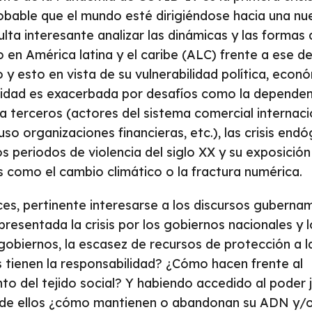
robable que el mundo esté dirigiéndose hacia una n
ulta interesante analizar las dinámicas y las formas
o en América latina y el caribe (ALC) frente a ese d
 esto en vista de su vulnerabilidad política, económ
ilidad es exacerbada por desafíos como la dependen
a terceros (actores del sistema comercial internaci
uso organizaciones financieras, etc.), las crisis end
s periodos de violencia del siglo XX y su exposición 
 como el cambio climático o la fractura numérica.
es, pertinente interesarse a los discursos guberna
resentada la crisis por los gobiernos nacionales y
s gobiernos, la escasez de recursos de protección a
s tienen la responsabilidad? ¿Cómo hacen frente al
 del tejido social? Y habiendo accedido al poder 
tos de ellos ¿cómo mantienen o abandonan su ADN y/