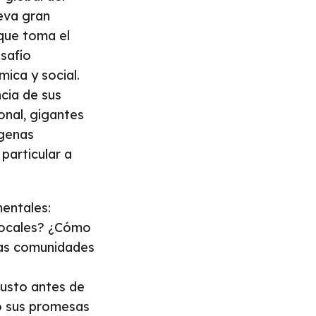
ueva gran
 que toma el
esafío
ica y social.
cia de sus
onal, gigantes
ógenas
particular a
mentales:
 locales? ¿Cómo
 las comunidades
justo antes de
o sus promesas