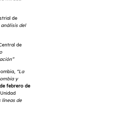
strial de
análisis del
Central de
o
sación”
olombia,
“La
lombia y
 de febrero de
 Unidad
 líneas de