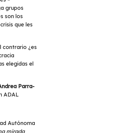
ga grupos
s son los
crisis que les
l contrario ¿es
cracia
s elegidas el
Andrea Parra-
ión ADAL
idad Autónoma
una mirada