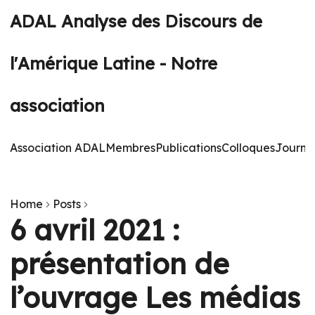
ADAL Analyse des Discours de
l'Amérique Latine - Notre
association
Association ADAL
Membres
Publications
Colloques
Journé
Home
Posts
6 avril 2021 :
présentation de
l’ouvrage Les médias