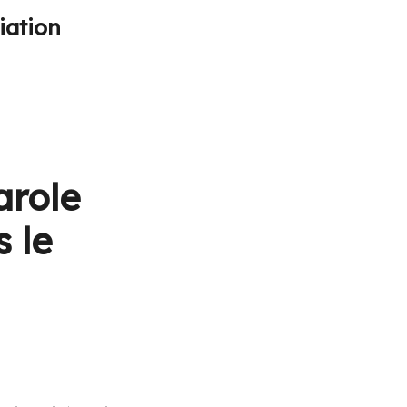
iation
arole
 le