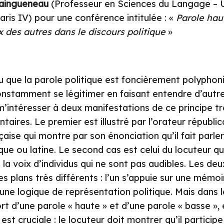
aingueneau
(Professeur en Sciences du Langage – Un
ris IV) pour une conférence intitulée : «
Parole hau
ix des autres dans le discours politique
»
nu que la parole politique est foncièrement polyphoni
onstamment se légitimer en faisant entendre d’autre
 m’intéresser à deux manifestations de ce principe tr
ires. Le premier est illustré par l’orateur républic
aise qui montre par son énonciation qu’il fait parler 
que ou latine. Le second cas est celui du locuteur q
a voix d’individus qui ne sont pas audibles. Les d
es plans très différents : l’un s’appuie sur une mémoi
’une logique de représentation politique. Mais dans l
rt d’une parole « haute » et d’une parole « basse », 
est cruciale : le locuteur doit montrer qu’il particip