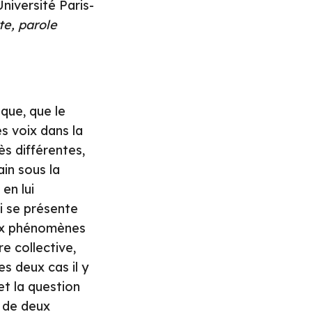
iversité Paris-
te, parole
que, que le
s voix dans la
ès différentes,
ain sous la
en lui
ui se présente
eux phénomènes
re collective,
es deux cas il y
et la question
e de deux