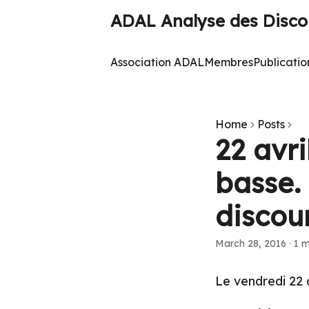
ADAL Analyse des Discou
Association ADAL
Membres
Publicatio
Home
Posts
22 avri
basse.
discour
March 28, 2016
·
1 m
Le vendredi 22 av