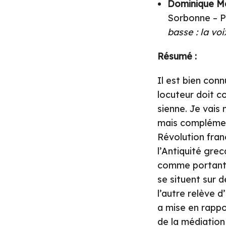
Dominique M
Sorbonne – Pa
basse : la vo
Résumé :
Il est bien con
locuteur doit c
sienne. Je vais
mais complémenta
Révolution franç
l’Antiquité grec
comme portant l
se situent sur d
l’autre relève d
a mise en rappo
de la médiation 