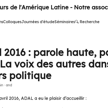
rs de l'Amérique Latine - Notre assoc
ns
Colloques
Journées d'étude
Séminaires
🔍 Recherche
l 2016 : parole haute, p
 La voix des autres dans
s politique
in
·
and
ril 2016, ADAL a eu le plaisir d’accueillir :