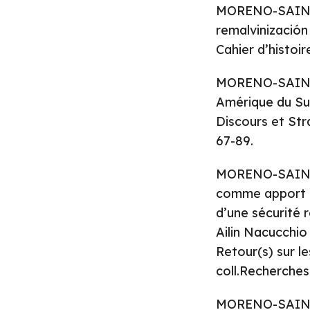
MORENO-SAINZ, 
remalvinización 
Cahier d’histoir
MORENO-SAINZ, 
Amérique du Sud 
Discours et Stra
67-89.
MORENO-SAINZ, 
comme apport à 
d’une sécurité 
Ailin Nacucchio 
Retour(s) sur l
coll.Recherches
MORENO-SAINZ, 