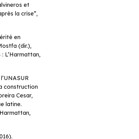
lvineros et
près la crise”,
érité en
ostfa (dir.),
s : L’Harmattan,
e l’UNASUR
a construction
oreira Cesar,
e latine.
L’Harmattan,
016).