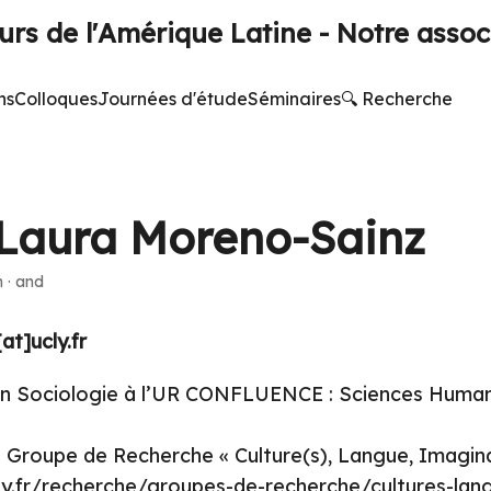
rs de l'Amérique Latine - Notre assoc
ns
Colloques
Journées d'étude
Séminaires
🔍 Recherche
Laura Moreno-Sainz
n
·
and
t]ucly.fr
 en Sociologie à l’UR CONFLUENCE : Sciences Human
 Groupe de Recherche « Culture(s), Langue, Imagina
ly.fr/recherche/groupes-de-recherche/cultures-lan