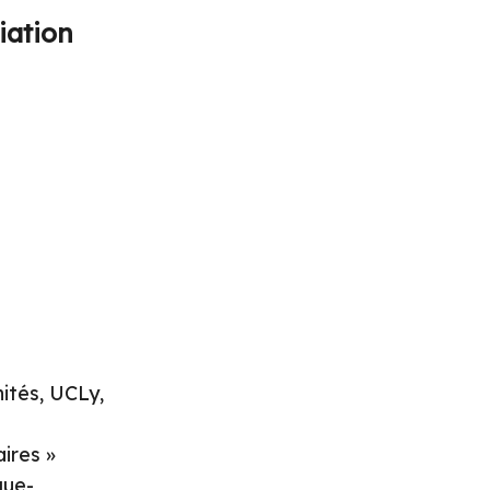
iation
ités, UCLy,
ires »
gue-