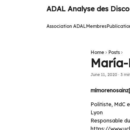
ADAL Analyse des Discou
Association ADAL
Membres
Publicatio
Home
Posts
María-
June 11, 2020
·
3 mi
mlmorenosainz[a
Politiste, MdC
Lyon
Responsable du
https://www.uc