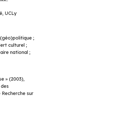
té, UCLy
(géo)politique ;
ert culturel ;
aire national ;
e » (2003),
 des
e Recherche sur