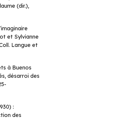
aume (dir.),
’imaginaire
ot et Sylvianne
 Coll. Langue et
ets à Buenos
és, désarroi des
25-
30) :
ction des