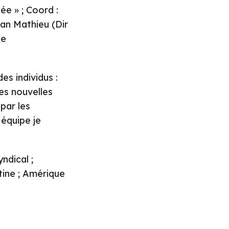
ée » ; Coord :
an Mathieu (Dir
pe
es individus :
les nouvelles
par les
 équipe je
yndical ;
ntine ; Amérique