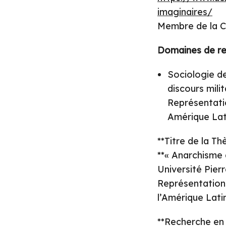
imaginaires/
Membre de la C
Domaines de r
Sociologie de
discours milit
Représentatio
Amérique Lat
**Titre de la T
**« Anarchisme 
Université Pier
Représentations
l’Amérique Lat
**Recherche en 