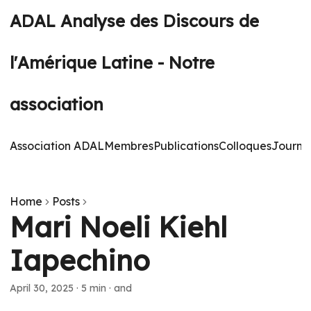
ADAL Analyse des Discours de
l'Amérique Latine - Notre
association
Association ADAL
Membres
Publications
Colloques
Journé
Home
Posts
Mari Noeli Kiehl
Iapechino
April 30, 2025
·
5 min
·
and