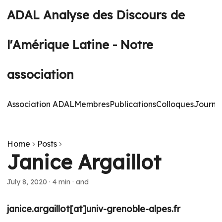
ADAL Analyse des Discours de
l'Amérique Latine - Notre
association
Association ADAL
Membres
Publications
Colloques
Journé
Home
Posts
Janice Argaillot
July 8, 2020
·
4 min
·
and
janice.argaillot[at]univ-grenoble-alpes.fr