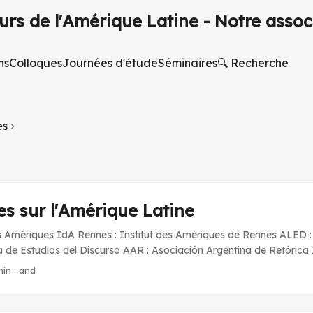
rs de l'Amérique Latine - Notre assoc
ns
Colloques
Journées d'étude
Séminaires
🔍 Recherche
es
s sur l'Amérique Latine
es Amériques IdA Rennes : Institut des Amériques de Rennes ALED 
de Estudios del Discurso AAR : Asociación Argentina de Retórica I
s de l’Amérique Latine - Centre de recherche et de documentation 
min
·
and
 l’Amérique Latine HISAL (HISTOIRE(S) de l’Amérique latine) : Mot
e travaux universitaires et recherches scientifiques spécialisés dans
inoaméricaine et le domaine des sciences sociales. OPALC : Observ