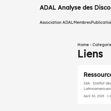
ADAL Analyse des Discou
Association ADAL
Membres
Publicatio
Home
Categori
Liens
Ressource
IdA : Institut d
Latinoamericana 
des Hautes Etude
April 30, 2025
·
1 
latine Maison de
sur un ensemble d
géographique lat