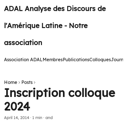
ADAL Analyse des Discours de
l'Amérique Latine - Notre
association
Association ADAL
Membres
Publications
Colloques
Journé
Home
Posts
Inscription colloque
2024
April 14, 2014
·
1 min
·
and