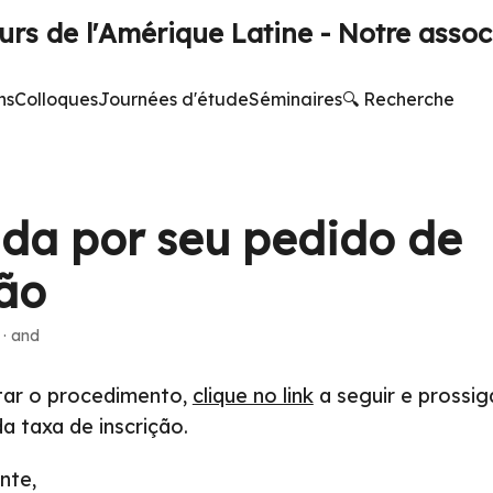
rs de l'Amérique Latine - Notre assoc
ns
Colloques
Journées d'étude
Séminaires
🔍 Recherche
da por seu pedido de
ção
·
and
tar o procedimento,
clique no link
a seguir e prossig
 taxa de inscrição.
nte,