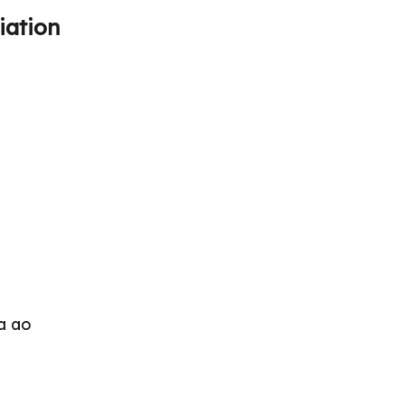
iation
a ao