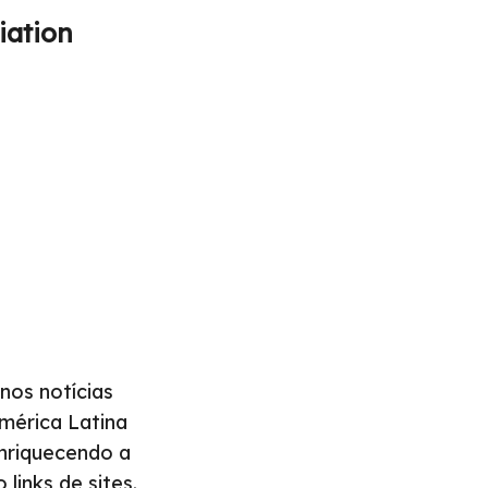
iation
nos notícias
América Latina
enriquecendo a
 links de sites.