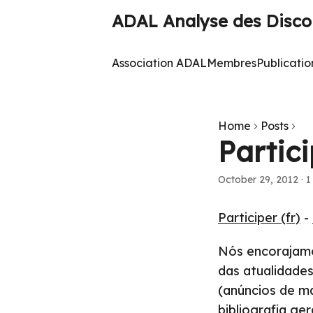
ADAL Analyse des Discou
Association ADAL
Membres
Publicatio
Home
Posts
Partici
October 29, 2012
·
1
Participer (fr)
-
Nós encorajamos
das atualidades
(anúncios de ma
bibliografia ger