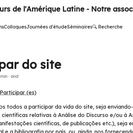
rs de l'Amérique Latine - Notre assoc
ns
Colloques
Journées d'étude
Séminaires
🔍 Recherche
par do site
 min
·
and
Participar (es)
 todos a participar da vida do site, seja enviando-
 científicas relativas à Análise do Discurso e/ou à 
nifestações científicas, de publicações etc.), seja 
al e a bibliografia por país, ou, ainda, nos fornecendo